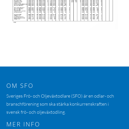
OM SFO
Sveriges Frö- och Oljeväxtodlare (SFO) är en odlar- och
branschförening som ska stärka konkurrenskraften i
svensk frö- och oljeväxtodling.
MER INFO