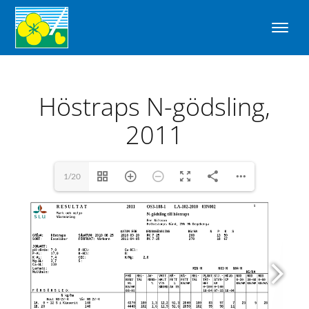
Höstraps N-gödsling,
2011
1/20