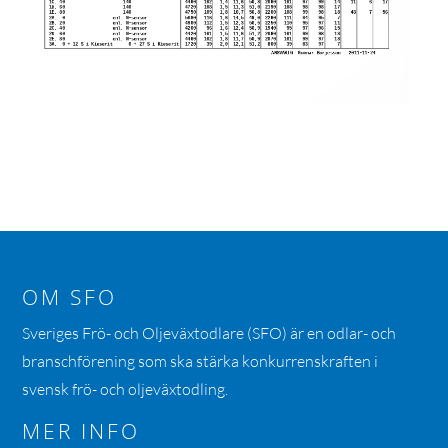
OM SFO
Sveriges Frö- och Oljeväxtodlare (SFO) är en odlar- och
branschförening som ska stärka konkurrenskraften i
svensk frö- och oljeväxtodling.
MER INFO