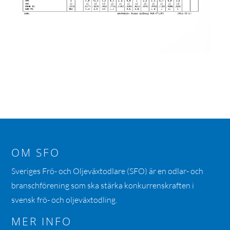
OM SFO
Sveriges Frö- och Oljeväxtodlare (SFO) är en odlar- och
branschförening som ska stärka konkurrenskraften i
svensk frö- och oljeväxtodling.
MER INFO