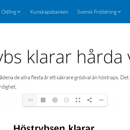
Odling
Kunskapsbanken
Svensk Frötidning
bs klarar hårda 
dena de allra flesta år ett säkrare grödval än höstraps. Det
rdighet.
1/3