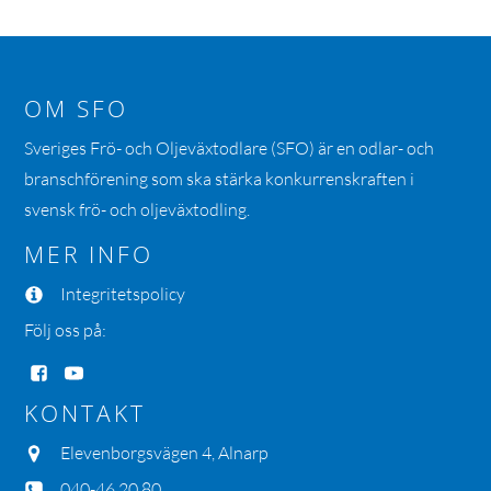
OM SFO
Sveriges Frö- och Oljeväxtodlare (SFO) är en odlar- och
branschförening som ska stärka konkurrenskraften i
svensk frö- och oljeväxtodling.
MER INFO
Integritetspolicy
Följ oss på:
KONTAKT
Elevenborgsvägen 4, Alnarp
040-46 20 80