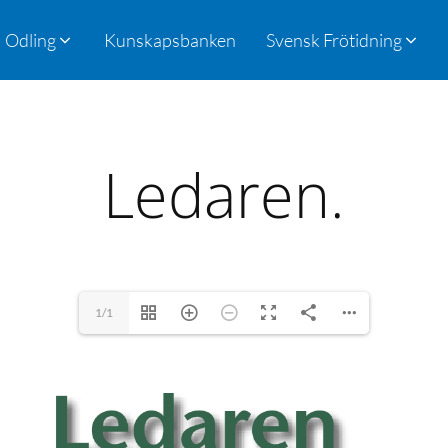
Odling
Kunskapsbanken
Svensk Frötidning
Ledaren.
1/1