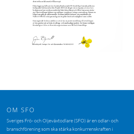
OM SFO
Sveriges Frö- och Oljeväxtodlare (SFO) är en odlar- och
branschförening som ska stärka konkurrenskraften i