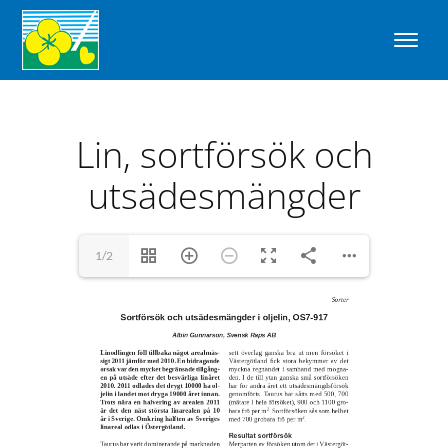
Lin, sortförsök och
utsädesmängder
1/2