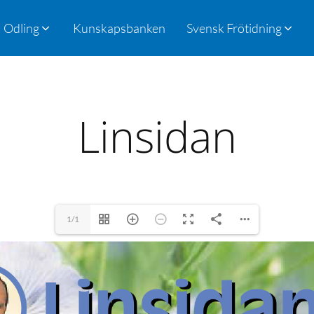
Odling
Kunskapsbanken
Svensk Frötidning
Linsidan
1/1