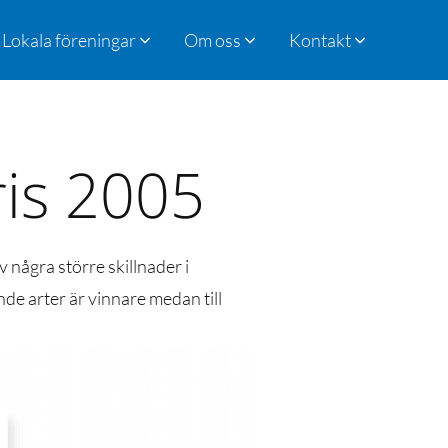
Lokala föreningar
Om oss
Kontakt
pris 2005
v några större skillnader i
nde arter är vinnare medan till