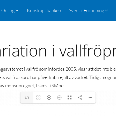
Odling
Kunskapsbanken
Svensk Frötidning
riation i vallfrö
ssystemet i vallfrö som infördes 2005, visar att det inte ble
ets vallfröskörd har påverkats rejält av vädret. Tidigt mogna
 av monsunregnet, främst i Skåne.
1/3