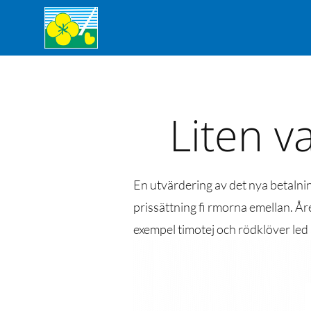
Liten va
En utvärdering av det nya betalning
prissättning fi rmorna emellan. År
exempel timotej och rödklöver led