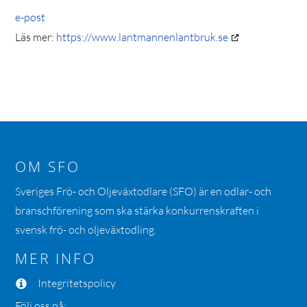
e-post
Läs mer:
https://www.lantmannenlantbruk.se
OM SFO
Sveriges Frö- och Oljeväxtodlare (SFO) är en odlar- och
branschförening som ska stärka konkurrenskraften i
svensk frö- och oljeväxtodling.
MER INFO
Integritetspolicy
Följ oss på: