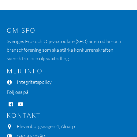
OM SFO
Sveriges Frö- och Oljeväxtodlare (SFO) är en odlar- och
branschförening som ska stärka konkurrenskraften i
svensk frö- och oljeväxtodling.
MER INFO
Integritetspolicy
Följ oss på:
KONTAKT
Elevenborgsvägen 4, Alnarp
040-46 20 80