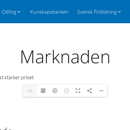
Odling
Kunskapsbanken
Svensk Frötidning
Marknaden
st stärker priset
1/1