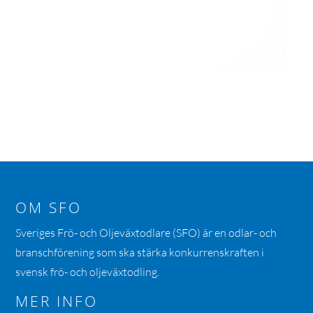
OM SFO
Sveriges Frö- och Oljeväxtodlare (SFO) är en odlar- och
branschförening som ska stärka konkurrenskraften i
svensk frö- och oljeväxtodling.
MER INFO