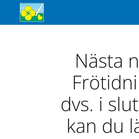
Nästa n
Frötidn
dvs. i sl
kan du l