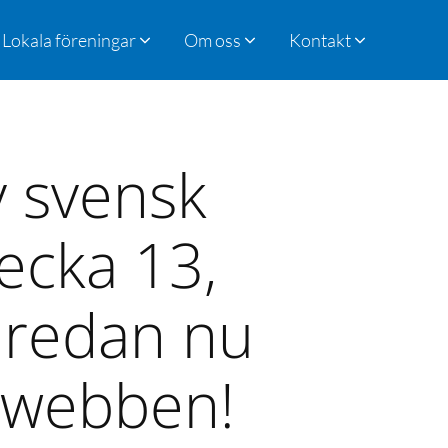
Lokala föreningar
Om oss
Kontakt
v svensk
ecka 13,
n redan nu
å webben!