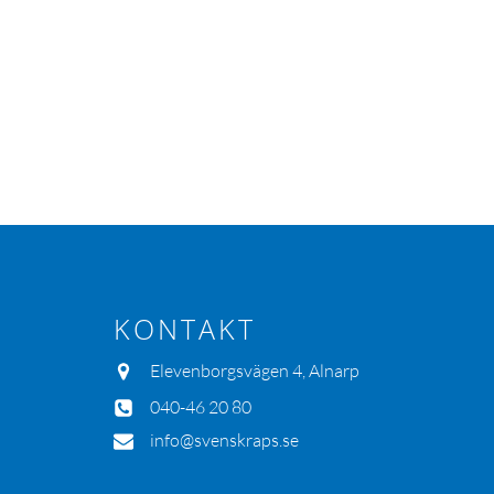
KONTAKT
Elevenborgsvägen 4, Alnarp
040-46 20 80
info@svenskraps.se