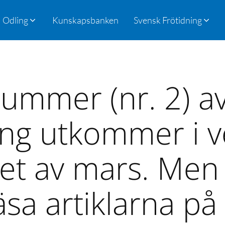
Odling
Kunskapsbanken
Svensk Frötidning
ummer (nr. 2) a
ing utkommer i v
utet av mars. Me
äsa artiklarna p