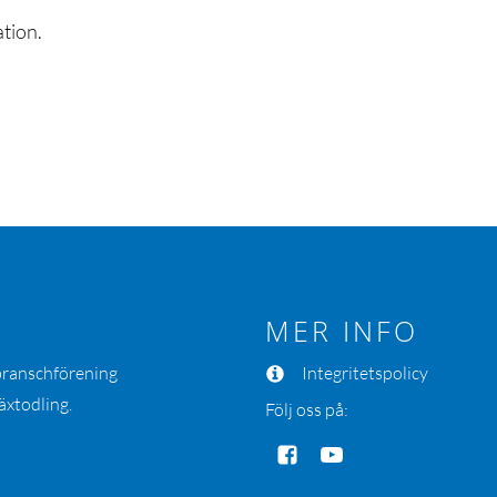
ation.
MER INFO
 branschförening
Integritetspolicy
äxtodling.
Följ oss på: