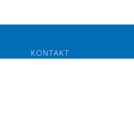
KONTAKT
Elevenborgsvägen 4, Alnarp
040-46 20 80
info@svenskraps.se