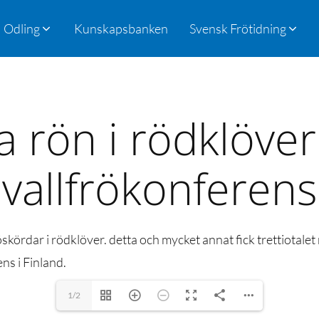
Odling
Kunskapsbanken
Svensk Frötidning
a rön i rödklöver
vallfrökonferens
kördar i rödklöver. detta och mycket annat fick trettiotalet
s i Finland.
1/2