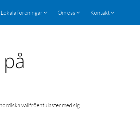
Lokala föreningar
Om oss
Kontakt
 på
 nordiska vallfröentuiaster med sig