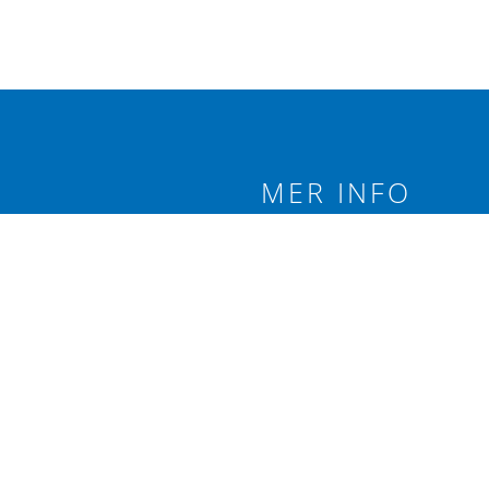
MER INFO
 branschförening
Integritetspolicy
äxtodling.
Följ oss på:
re