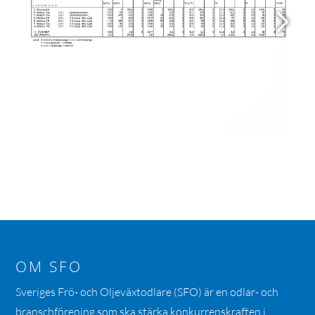
OM SFO
Sveriges Frö- och Oljeväxtodlare (SFO) är en odlar- och
branschförening som ska stärka konkurrenskraften i