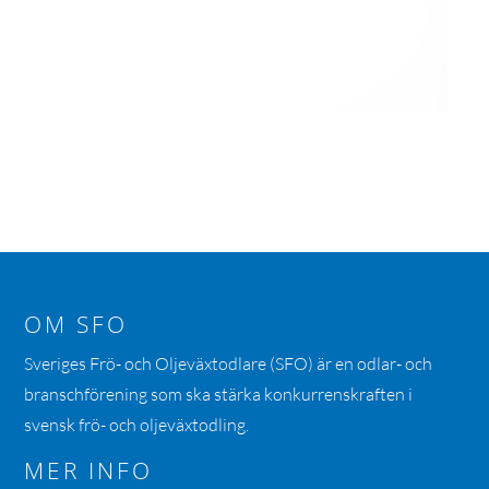
OM SFO
Sveriges Frö- och Oljeväxtodlare (SFO) är en odlar- och
branschförening som ska stärka konkurrenskraften i
svensk frö- och oljeväxtodling.
MER INFO