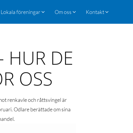
Lokala föreningar
Om oss
Kontakt
- HUR DE
ÖR OSS
mot renkavle och råttsvingel är
ebruari. Odlare berättade om sina
handel.