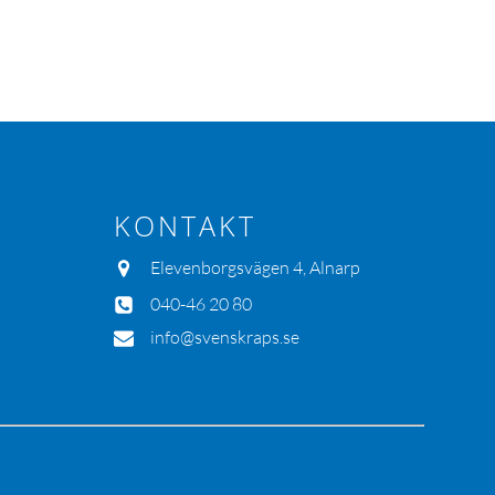
KONTAKT
Elevenborgsvägen 4, Alnarp
040-46 20 80
info@svenskraps.se