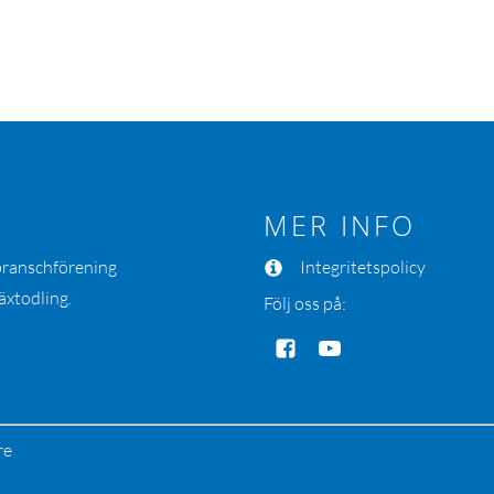
MER INFO
 branschförening
Integritetspolicy
äxtodling.
Följ oss på:
re