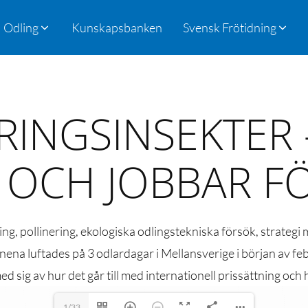
Odling
Kunskapsbanken
Svensk Frötidning
RINGSINSEKTER 
 OCH JOBBAR F
ng, pollinering, ekologiska odlingstekniska försök, strategi 
Ämnena luftades på 3 odlardagar i Mellansverige i början av f
d sig av hur det går till med internationell prissättning och 
1/33