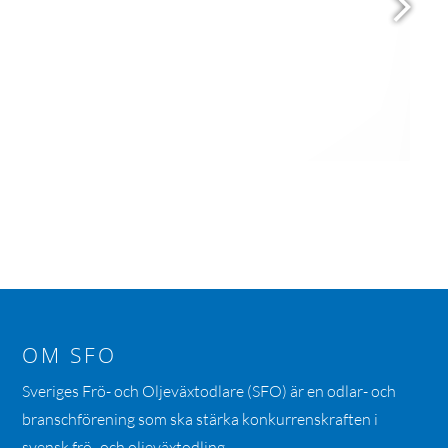
OM SFO
Sveriges Frö- och Oljeväxtodlare (SFO) är en odlar- och
branschförening som ska stärka konkurrenskraften i
svensk frö- och oljeväxtodling.