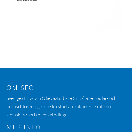
OM SFO
Sveriges Frö- och Oljeväxtodlare (SFO) är en odlar- och
branschförening som ska stärka konkurrenskraften i
svensk frö- och oljeväxtodling.
MER INFO