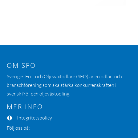
OM SFO
Sveriges Frö- och Oljeväxtodlare (SFO) är en odlar- och
branschförening som ska stärka konkurrenskraften i
svensk frö- och oljeväxtodling.
MER INFO
Integritetspolicy
Följ oss på: