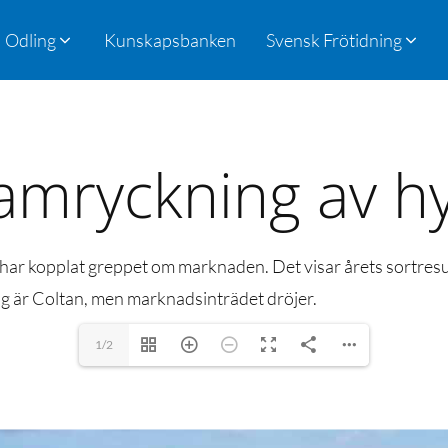
Odling
Kunskapsbanken
Svensk Frötidning
amryckning av h
 har kopplat greppet om marknaden. Det visar årets sortres
g är Coltan, men marknadsinträdet dröjer.
1/2