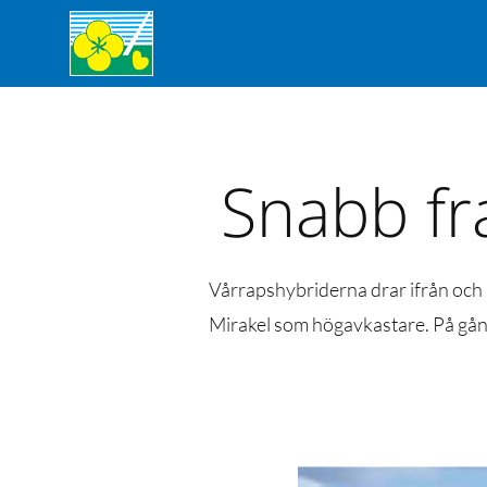
Snabb fr
Vårrapshybriderna drar ifrån och
Mirakel som högavkastare. På gån