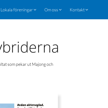
Lokala föreningar
Om oss
Kontakt
ybriderna
ultat som pekar ut Majong och