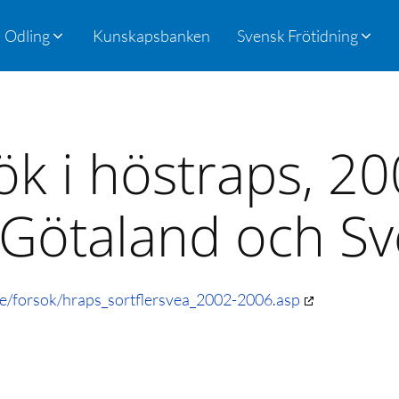
Odling
Kunskapsbanken
Svensk Frötidning
ök i höstraps, 2
 Götaland och Sv
e/forsok/hraps_sortflersvea_2002-2006.asp