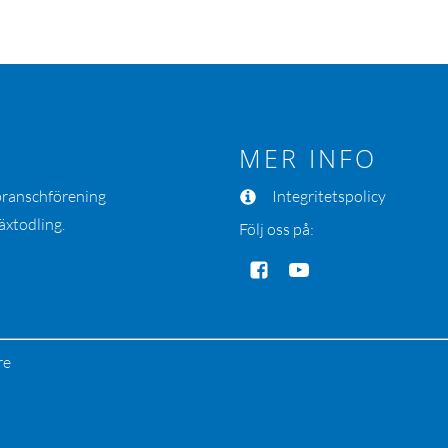
MER INFO
 branschförening
Integritetspolicy
äxtodling.
Följ oss på:
re