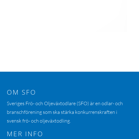
OM SFO
Sveriges Frö- och Oljeväxtodlare (SFO) är en odlar- och
branschförening som ska stärka konkurrenskraften i
svensk frö- och oljeväxtodling.
MER INFO