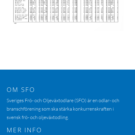
OM SFO
Sveriges Frö- och Oljeväxtodlare (SFO) är en odlar- och
branschförening som ska stärka konkurrenskraften i
svensk frö- och oljeväxtodling.
MER INFO