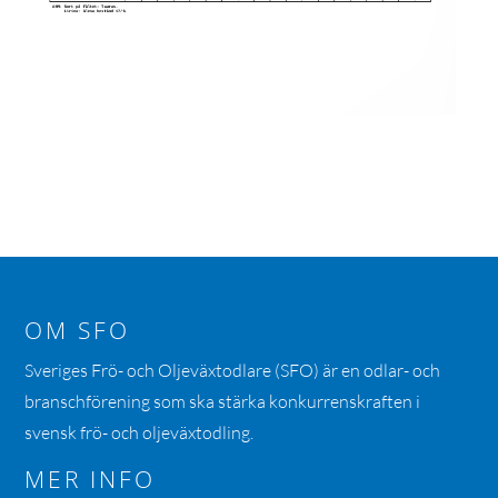
OM SFO
Sveriges Frö- och Oljeväxtodlare (SFO) är en odlar- och
branschförening som ska stärka konkurrenskraften i
svensk frö- och oljeväxtodling.
MER INFO