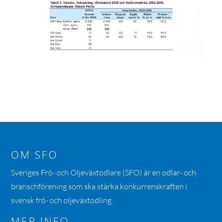
OM SFO
Sveriges Frö- och Oljeväxtodlare (SFO) är en odlar- och
branschförening som ska stärka konkurrenskraften i
svensk frö- och oljeväxtodling.
MER INFO