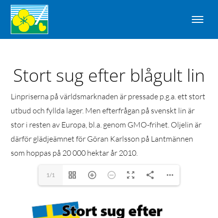
Stort sug efter blågult lin
Linpriserna på världsmarknaden är pressade p.g.a. ett stort
utbud och fyllda lager. Men efterfrågan på svenskt lin är
stor i resten av Europa, bl.a. genom GMO-frihet. Oljelin är
därför glädjeämnet för Göran Karlsson på Lantmännen
som hoppas på 20 000 hektar år 2010.
1/1