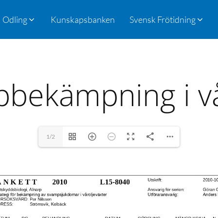
Odling
Kunskapsbanken
Svensk Frötidning
bekämpning i v
1/2