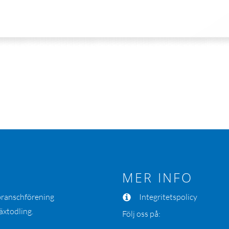
MER INFO
 branschförening
Integritetspolicy
äxtodling.
Följ oss på: