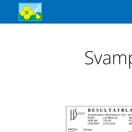
Svamp