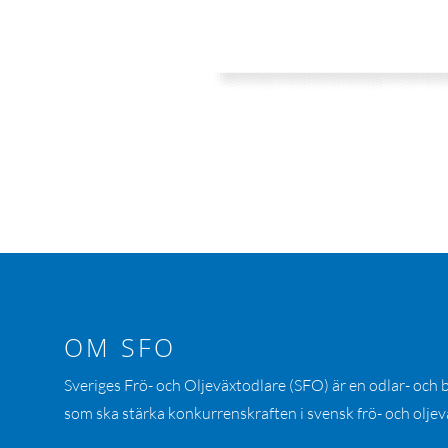
OM SFO
Sveriges Frö- och Oljeväxtodlare (SFO) är en odlar- och
som ska stärka konkurrenskraften i svensk frö- och oljev