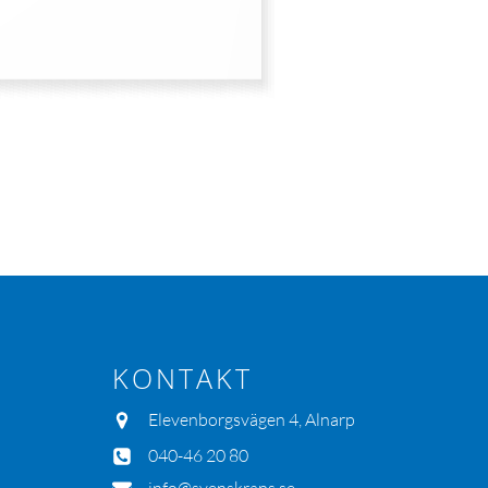
KONTAKT
Elevenborgsvägen 4, Alnarp
040-46 20 80