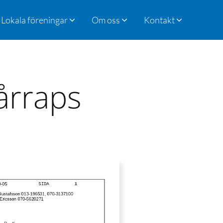
Lokala föreningar
Om oss
Kontakt
årraps