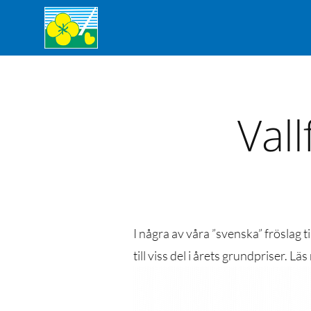
Val
I några av våra ”svenska” fröslag t
till viss del i årets grundpriser. L