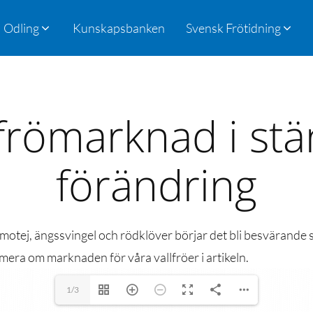
Odling
Kunskapsbanken
Svensk Frötidning
lfrömarknad i stä
förändring
imotej, ängssvingel och rödklöver börjar det bli besvärande s
äs mera om marknaden för våra vallfröer i artikeln.
1/3