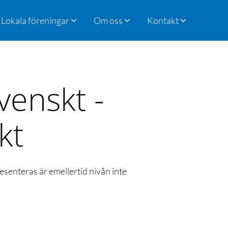
Lokala föreningar
Om oss
Kontakt
venskt -
kt
esenteras är emellertid nivån inte