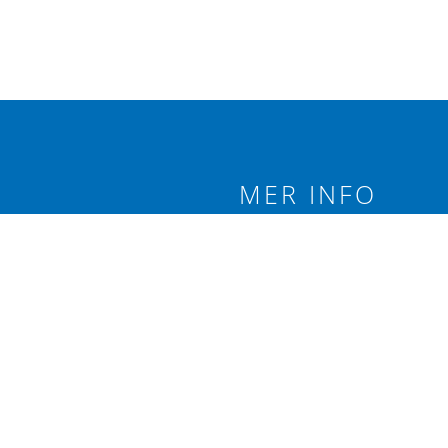
MER INFO
 branschförening
Integritetspolicy
äxtodling.
Följ oss på:
re