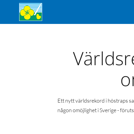
Världsr
o
Ett nytt världsrekord i höstraps s
någon omöjlighet i Sverige - förut