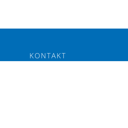
KONTAKT
Elevenborgsvägen 4, Alnarp
040-46 20 80
info@svenskraps.se