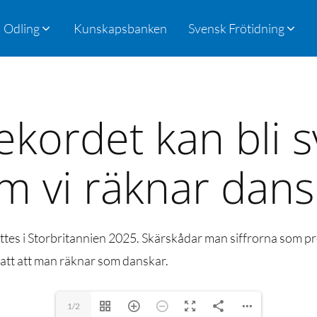
Odling
Kunskapsbanken
Svensk Frötidning
ekordet kan bli s
m vi räknar dans
attes i Storbritannien 2025. Skärskådar man siffrorna som pr
satt att man räknar som danskar.
1/2