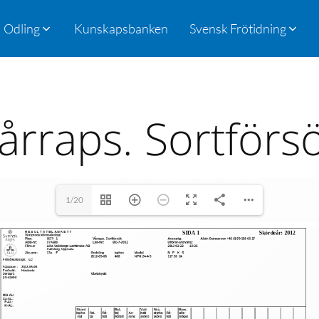
Odling
Kunskapsbanken
Svensk Frötidning
årraps. Sortförs
1/20