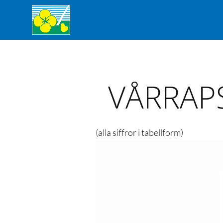
VÅRRAPS
(alla siffror i tabellform)