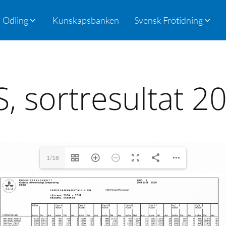
Odling
Kunskapsbanken
Svensk Frötidning
, sortresultat 2
1/18