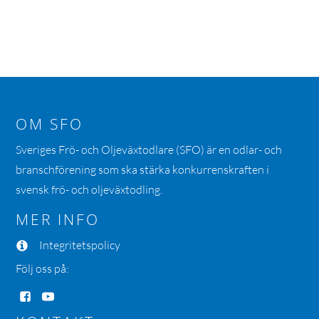
OM SFO
Sveriges Frö- och Oljeväxtodlare (SFO) är en odlar- och
branschförening som ska stärka konkurrenskraften i
svensk frö- och oljeväxtodling.
MER INFO
Integritetspolicy
Följ oss på: