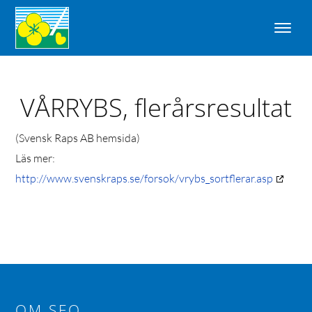
VÅRRYBS, flerårsresultat
(Svensk Raps AB hemsida)
Läs mer:
http://www.svenskraps.se/forsok/vrybs_sortflerar.asp
OM SFO