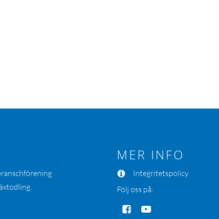
MER INFO
 branschförening
Integritetspolicy
äxtodling.
Följ oss på: