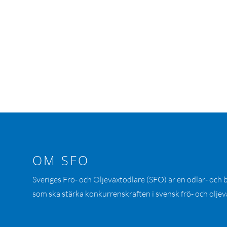
OM SFO
Sveriges Frö- och Oljeväxtodlare (SFO) är en odlar- och
som ska stärka konkurrenskraften i svensk frö- och oljev