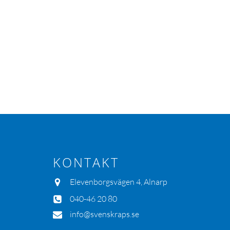
KONTAKT
Elevenborgsvägen 4, Alnarp
040-46 20 80
info@svenskraps.se