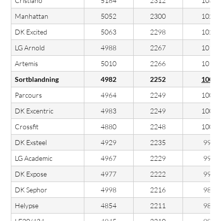
Cristiano
5184
2312
103
Manhattan
5052
2300
102
DK Excited
5063
2298
102
LG Arnold
4988
2267
101
Artemis
5010
2266
101
Sortblandning
4982
2252
100
Parcours
4964
2249
100
DK Excentric
4983
2249
100
Crossfit
4880
2248
100
DK Exsteel
4929
2235
99
LG Academic
4967
2229
99
DK Expose
4977
2222
99
DK Sephor
4998
2216
98
Helypse
4854
2211
98