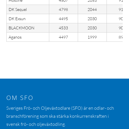
Hostine
4507
2053
91
DK Sequel
4798
2044
91
DK Exsun
4495
2030
90
BLACKMOON
4533
2030
90
Aganos
4497
1999
89
OM SFO
Sveriges Frö- och Oljeväxtodlare (SFO) är en odlar- och
branschförening som ska stärka konkurrenskraften i
svensk frö- och oljeväxtodling.