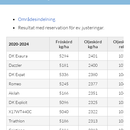
Områdesindelning.
Resultat med reservation för ev. justeringar.
Fröskörd
Oljeskörd
Oljeskör
2020-2024
kg/ha
kg/ha
rel.
DK Exaura
5294
2401
107
Dazzler
5181
2400
107
DK Expat
5336
2380
106
Romeo
5245
2377
106
Akilah
5166
2351
104
DK Explicit
5096
2325
103
X17WT440C
5040
2322
103
Triathlon
5186
2313
103