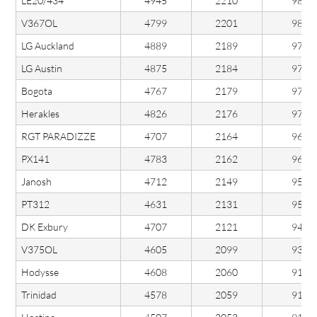
LE20/434
4945
2210
98
V367OL
4799
2201
98
LG Auckland
4889
2189
97
LG Austin
4875
2184
97
Bogota
4767
2179
97
Herakles
4826
2176
97
RGT PARADIZZE
4707
2164
96
PX141
4783
2162
96
Janosh
4712
2149
95
PT312
4631
2131
95
DK Exbury
4707
2121
94
V375OL
4605
2099
93
Hodysse
4608
2060
91
Trinidad
4578
2059
91