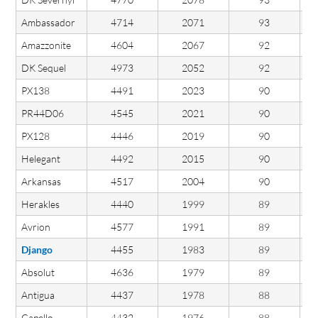
Ambassador
4714
2071
93
Amazzonite
4604
2067
92
DK Sequel
4973
2052
92
PX138
4491
2023
90
PR44D06
4545
2021
90
PX128
4446
2019
90
Helegant
4492
2015
90
Arkansas
4517
2004
90
Herakles
4440
1999
89
Avrion
4577
1991
89
Django
4455
1983
89
Absolut
4636
1979
89
Antigua
4437
1978
88
Capello
4432
1976
88