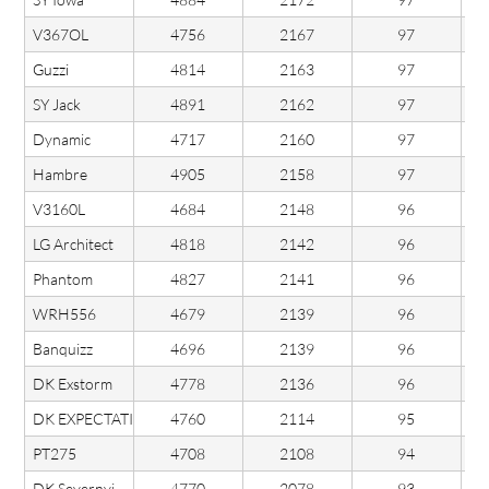
V367OL
4756
2167
97
Guzzi
4814
2163
97
SY Jack
4891
2162
97
Dynamic
4717
2160
97
Hambre
4905
2158
97
V3160L
4684
2148
96
LG Architect
4818
2142
96
Phantom
4827
2141
96
WRH556
4679
2139
96
Banquizz
4696
2139
96
DK Exstorm
4778
2136
96
DK EXPECTATION
4760
2114
95
PT275
4708
2108
94
DK Severnyi
4770
2078
93