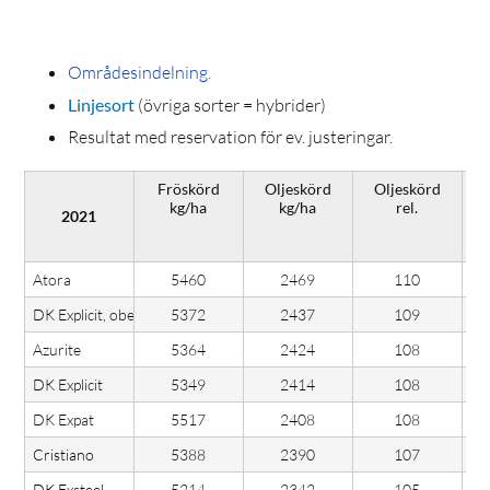
Områdesindelning.
Linjesort
(övriga sorter = hybrider)
Resultat med reservation för ev. justeringar.
Fröskörd
Oljeskörd
Oljeskörd
kg/ha
kg/ha
rel.
2021
(
Atora
5460
2469
110
DK Explicit, obetad
5372
2437
109
Azurite
5364
2424
108
DK Explicit
5349
2414
108
DK Expat
5517
2408
108
Cristiano
5388
2390
107
DK Exsteel
5214
2342
105