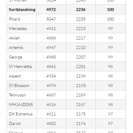
Sortblandning
4972
2236
100
Picard
5047
2235
100
Mercedes
4911
2223
99
Akilah
4888
2217
99
Artemis
4947
2210
99
George
4980
2207
99
SY Henrietta
4841
2201
98
Aspect
4934
2198
98
SY Blossom
4974
2193
98
Tennyson
4887
2189
98
MH16JD085
4816
2187
98
DK Extremus
4921
2175
97
Dariot
4852
2174
97
SY Iowa
4884
2172
97