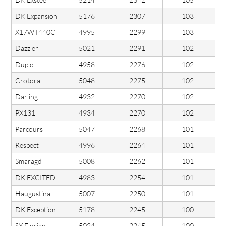
DK Expansion
5176
2307
103
X17WT440C
4995
2299
103
Dazzler
5021
2291
102
Duplo
4958
2276
102
Crotora
5048
2275
102
Darling
4932
2270
102
PX131
4934
2270
102
Parcours
5047
2268
101
Respect
4996
2264
101
Smaragd
5008
2262
101
DK EXCITED
4983
2254
101
Haugustina
5007
2250
101
DK Exception
5178
2245
100
SY Florian
5024
2245
100