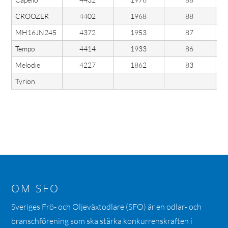
CROOZER
4402
1968
88
MH16JN245
4372
1953
87
Tempo
4414
1933
86
Melodie
4227
1862
83
Tyrion
OM SFO
Sveriges Frö- och Oljeväxtodlare (SFO) är en odlar- och
branschförening som ska stärka konkurrenskraften i