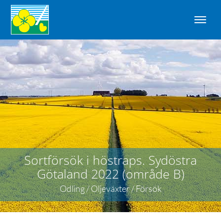
Sortförsök i höstraps. Sydöstra
Götaland 2022 (område B)
Odling / Oljeväxter / Försök