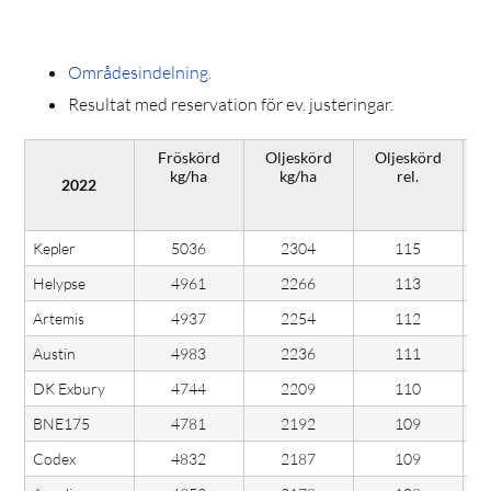
Områdesindelning.
Resultat med reservation för ev. justeringar.
Fröskörd
Oljeskörd
Oljeskörd
kg/ha
kg/ha
rel.
2022
(
Kepler
5036
2304
115
Helypse
4961
2266
113
Artemis
4937
2254
112
Austin
4983
2236
111
DK Exbury
4744
2209
110
BNE175
4781
2192
109
Codex
4832
2187
109