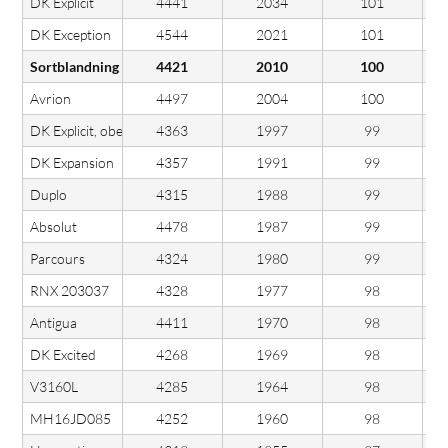
DK Explicit
4441
2034
101
DK Exception
4544
2021
101
Sortblandning
4421
2010
100
Avrion
4497
2004
100
DK Explicit, obetad
4363
1997
99
DK Expansion
4357
1991
99
Duplo
4315
1988
99
Absolut
4478
1987
99
Parcours
4324
1980
99
RNX 203037
4328
1977
98
Antigua
4411
1970
98
DK Excited
4268
1969
98
V3160L
4285
1964
98
MH16JD085
4252
1960
98