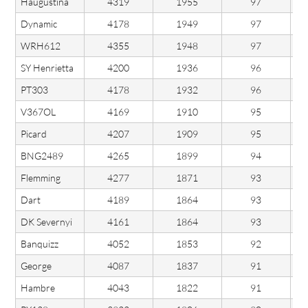
Haugustina
4319
1955
97
Dynamic
4178
1949
97
WRH612
4355
1948
97
SY Henrietta
4200
1936
96
PT303
4178
1932
96
V367OL
4169
1910
95
Picard
4207
1909
95
BNG2489
4265
1899
94
Flemming
4277
1871
93
Dart
4189
1864
93
DK Severnyi
4161
1864
93
Banquizz
4052
1853
92
George
4087
1837
91
Hambre
4043
1822
91