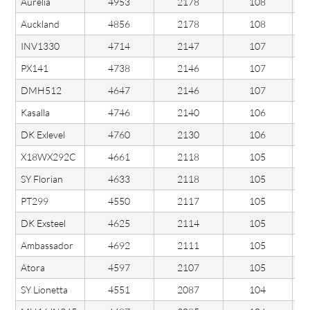
Aurelia
4953
2178
108
Auckland
4856
2178
108
INV1330
4714
2147
107
PX141
4738
2146
107
DMH512
4647
2146
107
Kasalla
4746
2140
106
DK Exlevel
4760
2130
106
X18WX292C
4661
2118
105
SY Florian
4633
2118
105
PT299
4550
2117
105
DK Exsteel
4625
2114
105
Ambassador
4692
2111
105
Atora
4597
2107
105
SY Lionetta
4551
2087
104