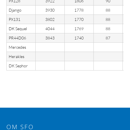
PX128
3922
1806
90
Django
3930
1778
88
PX131
3802
1770
88
DK Sequel
4044
1769
88
PR44D06
3843
1740
87
Mercedes
Herakles
DK Sephor
OM SFO