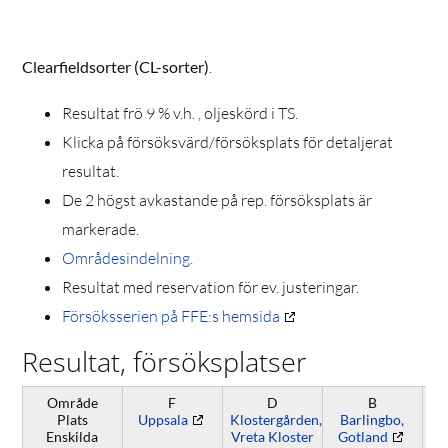
Clearfieldsorter (CL-sorter)
.
Resultat frö 9 % v.h. , oljeskörd i TS.
Klicka på försöksvärd/försöksplats för detaljerat
resultat.
De 2 högst avkastande på rep. försöksplats är
markerade.
Områdesindelning.
Resultat med reservation för ev. justeringar.
Försöksserien på FFE:s hemsida
Resultat, försöksplatser
Område
F
D
B
Plats
Uppsala
Klostergården,
Barlingbo,
Enskilda
Vreta Kloster
Gotland
H