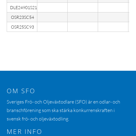
DLE24901S21
OSR23SC54
OSR25SC93
OM SFO
Sveriges Frö- och Oljeväxtodlare (SFO) är en odlar- och
branschförening som ska stärka konkurrenskraften i
svensk frö- och oljeväxtodling.
MER INFO