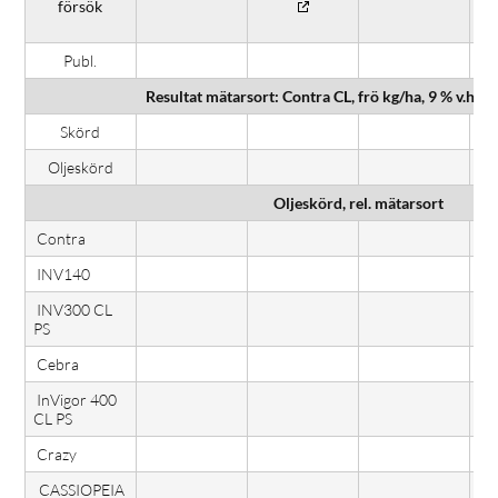
försök
G
Publ.
Resultat mätarsort: Contra CL, frö kg/ha, 9 % v.h., o
Skörd
Oljeskörd
Oljeskörd, rel. mätarsort
Contra
INV140
INV300 CL
PS
Cebra
InVigor 400
CL PS
Crazy
CASSIOPEIA