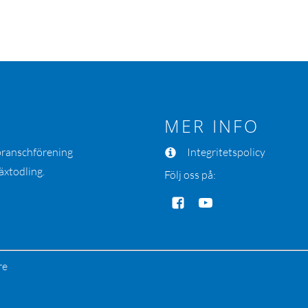
MER INFO
 branschförening
Integritetspolicy
äxtodling.
Följ oss på:
re