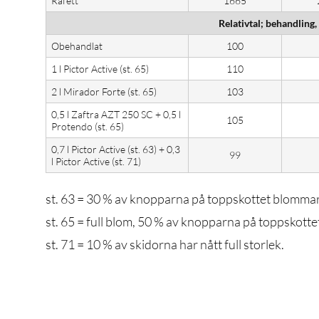
Råfett
1665
Relativtal; behandling,
Obehandlat
100
1 l Pictor Active (st. 65)
110
2 l Mirador Forte (st. 65)
103
0,5 l Zaftra AZT 250 SC + 0,5 l
105
Protendo (st. 65)
0,7 l Pictor Active (st. 63) + 0,3
99
l Pictor Active (st. 71)
st. 63 = 30 % av knopparna på toppskottet blommar
st. 65 = full blom, 50 % av knopparna på toppskotte
st. 71 = 10 % av skidorna har nått full storlek.