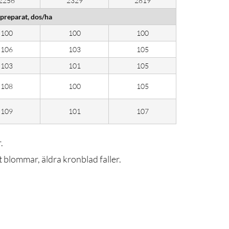
2256
2329
2819
 preparat, dos/ha
100
100
100
106
103
105
103
101
105
108
100
105
109
101
107
.
t blommar, äldra kronblad faller.