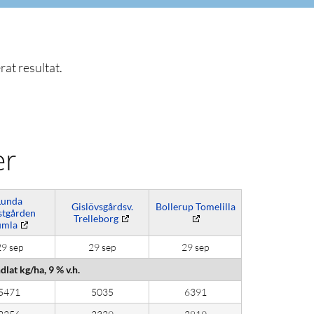
rat resultat.
er
Lunda
Gislövsgårdsv.
Bollerup Tomelilla
stgården
Trelleborg
mla
9 sep
29 sep
29 sep
lat kg/ha, 9 % v.h.
5471
5035
6391