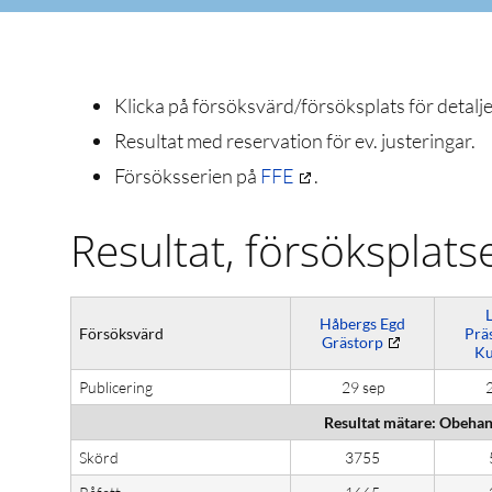
Klicka på försöksvärd/försöksplats för detalje
Resultat med reservation för ev. justeringar.
Försöksserien på
FFE
.
Resultat, försöksplats
Håbergs Egd
Försöksvärd
Prä
Grästorp
Ku
Publicering
29 sep
2
Resultat mätare: Obehand
Skörd
3755