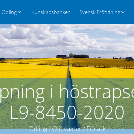
Odling
Kunskapsbanken
Svensk Frötidning
ing i höstraps
L9-8450-2020
Odling / Oljeväxter / Försök