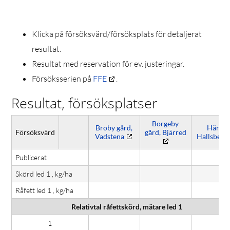
Klicka på försöksvärd/försöksplats för detaljerat
resultat.
Resultat med reservation för ev. justeringar.
Försöksserien på
FFE
.
Resultat, försöksplatser
Borgeby
Broby gård,
Härja,
Försöksvärd
gård, Bjärred
Vadstena
Hallsberg
Publicerat
Skörd led 1 , kg/ha
Råfett led 1 , kg/ha
Relativtal råfettskörd, mätare led 1
1