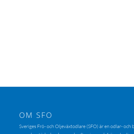
OM SFO
Sveriges Frö- och Oljeväxtodlare (SFO) är en odlar- och