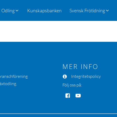
Odling
Kunskapsbanken
Svensk Frötidning
MER INFO
 branschförening
Integritetspolicy
äxtodling.
Följ oss på: