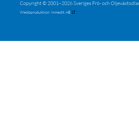
Copyright © 2001–2026 Sveriges Frö- och Oljeväxtodla
Webbproduktion:
Inmedit AB