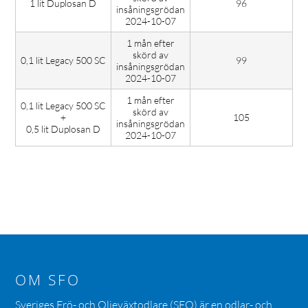
1 lit Duplosan D
96
insåningsgrödan
2024-10-07
1 mån efter
skörd av
0,1 lit Legacy 500 SC
99
insåningsgrödan
2024-10-07
1 mån efter
0,1 lit Legacy 500 SC
skörd av
+
105
insåningsgrödan
0,5 lit Duplosan D
2024-10-07
OM SFO
Sveriges Frö- och Oljeväxtodlare (SFO) är en odlar- och