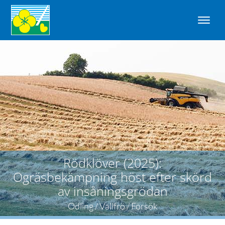
Rödklöver (2025):
Ogräsbekämpning höst efter skörd
av insåningsgrödan
Odling / Vallfrö / Försök