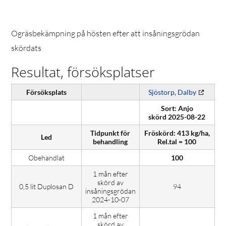
Ogräsbekämpning på hösten efter att insåningsgrödan
skördats
Resultat, försöksplatser
Försöksplats
Sjöstorp, Dalby
Sort: Anjo
skörd 2025-08-22
Tidpunkt för
Fröskörd: 413 kg/ha,
Led
behandling
Rel.tal = 100
Obehandlat
100
1 mån efter
skörd av
0,5 lit Duplosan D
94
insåningsgrödan
2024-10-07
1 mån efter
skörd av