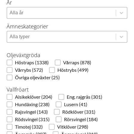
År
År
År
År
Ämneskategorier
Ämneskategorier
Ämneskategorier
Ämneskategorier
Oljeväxtgröda
Höstraps
(1338)
Vårraps
(878)
Oljeväxtgröda
Vårrybs
(572)
Höstrybs
(499)
Övriga oljeväxter
(25)
Vallfröart
Alsikeklöver
(204)
Eng. rajgräs
(301)
Vallfröart
Hundäxing
(238)
Lusern
(41)
Rajsvingel
(143)
Rödklöver
(331)
Rödsvingel
(315)
Rörsvingel
(184)
Timotej
(332)
Vitklöver
(298)