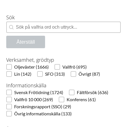
Sök
Sök
Sök
Återställ
Verksamhet, grödtyp
Oljeväxter
(1666)
Vallfrö
(695)
Verksamhet, grödtyp
Lin
(142)
SFO
(313)
Övrigt
(87)
Informationskälla
Svensk Frötidning
(1724)
Fältförsök
(636)
Informationskälla
Vallfrö 10 000
(269)
Konferens
(61)
Forskningsrapport (SSO)
(29)
Övrig informationskälla
(133)