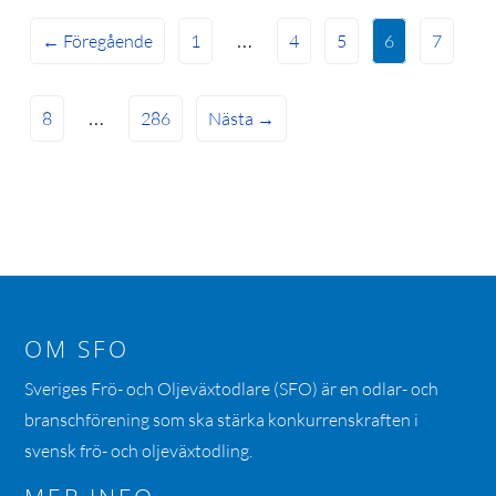
…
← Föregående
1
4
5
6
7
…
8
286
Nästa →
OM SFO
Sveriges Frö- och Oljeväxtodlare (SFO) är en odlar- och
branschförening som ska stärka konkurrenskraften i
svensk frö- och oljeväxtodling.