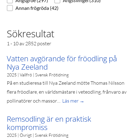
Ängsgröe
(297)
Ängssvingel
(310)
Annan frögröda
(42)
Sökresultat
1 - 10 av 2852 poster
Vatten avgörande för fröodling på
Nya Zeeland
2025 | Vallfrö | Svensk Frötidning
På en studieresa till Nya Zeeland mötte Thomas Nilsson
flera fröodlare, en världsmästare i veteodling, frånvaro av
pollinatörer och massor…
Läs mer →
Remsodling är en praktisk
kompromiss
2025 | Övrigt | Svensk Frötidning