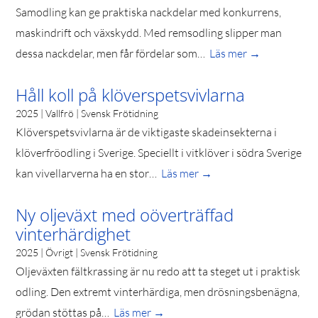
Samodling kan ge praktiska nackdelar med konkurrens,
maskindrift och växskydd. Med remsodling slipper man
dessa nackdelar, men får fördelar som…
Läs mer →
Håll koll på klöverspetsvivlarna
2025 | Vallfrö | Svensk Frötidning
Klöverspetsvivlarna är de viktigaste skadeinsekterna i
klöverfröodling i Sverige. Speciellt i vitklöver i södra Sverige
kan vivellarverna ha en stor…
Läs mer →
Ny oljeväxt med oöverträffad
vinterhärdighet
2025 | Övrigt | Svensk Frötidning
Oljeväxten fältkrassing är nu redo att ta steget ut i praktisk
odling. Den extremt vinterhärdiga, men drösningsbenägna,
grödan stöttas på…
Läs mer →